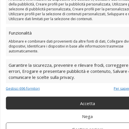
sopravvento…
della pubblicità, Creare profili per la pubblicità personalizzata, Utilizzare p
selezione di pubblicità personalizzata, Creare profili per la personalizzaz
Sei pronta a liberare la tua creatività e scoprire la
Utilizzare profili per la selezione di contenuti personalizzati, Sviluppare e m
magia della meditazione scarabocchiata?
Utilizzare dati limitati per la selezione dei contenuti.
Clicca QUI e scopri StART Rompighiaccio:
Funzionalità
il Nuovo Corso online di Scarabocchio
Abbinare e combinare dati provenienti da altre fonti di dati, Collegare div
Alchemico
dispositivi, Identificare i dispositivi in base alle informazioni trasmesse
automaticamente.
Garantire la sicurezza, prevenire e rilevare frodi, correggere
errori, Erogare e presentare pubblicità e contenuto, Salvare
comunicare le scelte sulla privacy.
Gestisci 696 fornitori
Per saper
Accetta
Nega