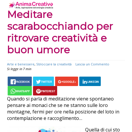
Meditare
scarabocchiando per
ritrovare creatività e
buon umore
Arte e benessere
,
Sbloccare la creatività
Lascia un Commento
Si legge in 7 min
FACEBOOK
TWITTER
GOOGLE+
LINKEDIN
WHATSAPP
PINTEREST
Quando si parla di meditazione viene spontaneo
pensare ai monaci che se ne stanno sulle loro
montagne, fermi per ore nella posizione del loto in
contemplazione e raccoglimento…
Quella di cui sto