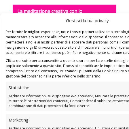
La meditazione creativa con lo
Scarabocchio Alchemico è semplice e allo
Gestisci la tua privacy
stesso tempo potentissima
.
Per fornire le migliori esperienze, noi e i nostri partner utilizziamo tecnolo
memorizzare e/o accedere alle informazioni del dispositivo. Il consenso a 
permetterà a noi e ai nostri partner di elaborare dati personali come il c
navigazione o gli ID univoci su questo sito e di mostrare annunci (non) pers
Può diventare una sana abitudine quotidiana oppure
acconsentire o ritirare il consenso può influire negativamente su alcune cara
puoi utilizzarla quando ne senti la necessità:
Clicca qui sotto per acconsentire a quanto sopra o per fare scelte dettaglia
ogni volta che ti senti stanca, persa,
applicate solamente a questo sito. È possibile modificare le impostazioni 
compreso il ritiro del consenso, utilizzando i pulsanti della Cookie Policy o 
arrabbiata…
gestione del consenso nella parte inferiore dello schermo.
se la tua creatività è bloccata e ti manca
Statistiche
l’ispirazione…
Archiviare informazioni su dispositivo e/o accedervi, Misurare le prestazio
Misurare le prestazioni dei contenuti, Comprendere il pubblico attraverso 
quando sei indecisa e cerchi chiarezza…
combinazione di dati provenienti da fonti diverse.
quando ansia e stress ti destabilizzano…
Marketing
tutte le volte che la paura prende il
Archiviare informazioni su dispositivo e/o accedervi, Utilizzare dati limitat