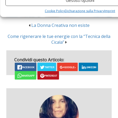
Gestisci opzioni
Cookie Policy
Dichiarazione sulla Privacy
Imprint
La Donna Creativa non esiste
Come rigenerare le tue energie con la “Tecnica della
Cicala”
Condividi questo Articolo:
FACEBOOK
TWITTER
GOOGLE+
LINKEDIN
WHATSAPP
PINTEREST