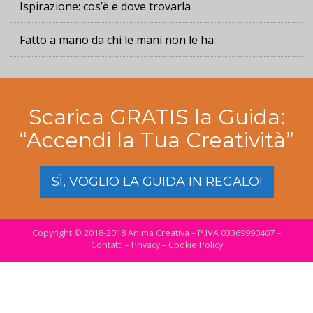
Ispirazione: cos’è e dove trovarla
Fatto a mano da chi le mani non le ha
Scarica GRATIS la Guida:
“Accendi la Tua Creatività”
SÌ, VOGLIO LA GUIDA IN REGALO!
Copyright © 2018-2018 Anima Creativa – P.IVA 03369990407 –
Contatti
–
Privacy
–
Cookie Policy