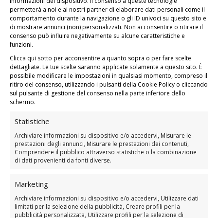
pagamento sicuro
informazioni del dispositivo. Il consenso a queste tecnologie
permetterà a noi e ai nostri partner di elaborare dati personali come il
comportamento durante la navigazione o gli ID univoci su questo sito e
di mostrare annunci (non) personalizzati. Non acconsentire o ritirare il
consenso può influire negativamente su alcune caratteristiche e
Riepilogando, ecco cosa ricevi
funzioni.
appena completata l’iscrizione:
Clicca qui sotto per acconsentire a quanto sopra o per fare scelte
dettagliate. Le tue scelte saranno applicate solamente a questo sito. È
possibile modificare le impostazioni in qualsiasi momento, compreso il
Il percorso “Donna Arcobaleno” con 8
ritiro del consenso, utilizzando i pulsanti della Cookie Policy o cliccando
video tutorial per dipingere i Mandala dei
sul pulsante di gestione del consenso nella parte inferiore dello
Chakra e creare il tuo personale Totem
schermo.
Arcobaleno
Statistiche
In più 4 fantastici BONUS
Archiviare informazioni su dispositivo e/o accedervi, Misurare le
prestazioni degli annunci, Misurare le prestazioni dei contenuti,
omaggio:
Comprendere il pubblico attraverso statistiche o la combinazione
di dati provenienti da fonti diverse.
L’ingresso al Gruppo facebook esclusivo
Marketing
Il video tutorial Bianco e Nero
Archiviare informazioni su dispositivo e/o accedervi, Utilizzare dati
limitati per la selezione della pubblicità, Creare profili per la
Il Webinar “Lettura energetica dei dipinti”
pubblicità personalizzata, Utilizzare profili per la selezione di