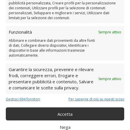
pubblicità personalizzata, Creare profili per la personalizzazione
La Guida alla Cromoterapia quotidiana
dei contenuti, Utilizzare profili per la selezione di contenuti
personalizzati, Sviluppare e migliorare i servizi, Utilizzare dati
limitati per la selezione dei contenuti.
clicca qui e sali
Funzionalità
Sempre attivo
subito
Abbinare e combinare dati provenienti da altre fonti
sull'Arcobaleno
di dati, Collegare diversi dispositivi, Identificare i
dispositivi in base alle informazioni trasmesse
automaticamente.
Garantire la sicurezza, prevenire e rilevare
In più non rischi nulla, grazie
frodi, correggere errori, Erogare e
Sempre attivo
presentare pubblicità e contenuto, Salvare
alla mia GARANZIA
e comunicare le scelte sulla privacy.
soddisfatta o rimborsata al
Gestisci 694 fornitori
Per saperne di più su questi scopi
100%
Accetta
Nega