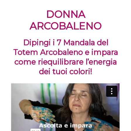
DONNA
ARCOBALENO
Dipingi i 7 Mandala del
Totem Arcobaleno e impara
come riequilibrare l’energia
dei tuoi colori!