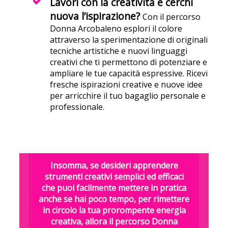
Lavori con la creatività e cerchi
nuova l’ispirazione?
Con il percorso
Donna Arcobaleno esplori il colore
attraverso la sperimentazione di originali
tecniche artistiche e nuovi linguaggi
creativi che ti permettono di potenziare e
ampliare le tue capacità espressive. Ricevi
fresche ispirazioni creative e nuove idee
per arricchire il tuo bagaglio personale e
professionale.
Insomma, se desideri apprendere
strumenti creativi semplici ed efficaci
che puoi facilmente mettere in pratica
anche se hai poco tempo, per rimettere
in circolo la tua prorompente energia
creativa, allora il percorso Donna