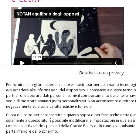
Gestisci la tua privacy
Per fornire le migliori esperienze, noi e i nostri partner utilizziamo tecno
WORKBOOK
e/o accedere alle informazioni del dispositivo. Il consenso a queste tecnolo
partner di elaborare dati personali come il comportamento durante la navig
scarica e compila il
Workbook della FARFALLA
sito e di mostrare annunci (non) personalizzati. Non acconsentire o ritirare 
cliccando sul link qui sotto:
negativamente su alcune caratteristiche e funzioni.
Clicca qui sotto per acconsentire a quanto sopra o per fare scelte dettaglia
https://drive.google.com/file/d/1Tt1LWZ2ian02pwPS
solamente a questo sito. È possibile modificare le impostazioni in qualsias
usp=sharing
consenso, utilizzando i pulsanti della Cookie Policy o cliccando sul pulsant
parte inferiore dello schermo.