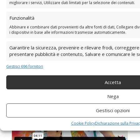
migliorare i servizi, Utilizzare dati limitati per la selezione dei contenuti.
Funzionalità
Abbinare e combinare dati provenienti da altre fonti di dati, Collegare diver
i dispositivi in base alle informazioni trasmesse automaticamente.
Garantire la sicurezza, prevenire e rilevare frodi, correggere
presentare pubblicità e contenuto, Salvare e comunicare le sce
BONUS 3: VideoTutorial
Gestisci 696 fornitori
“Dipinti pret-à-porter”
Accetta
Nega
Gestisci opzioni
Cookie Policy
Dichiarazione sulla Privac