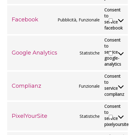
Consent
to
Facebook
Pubblicità, Funzionale
service
facebook
Consent
to
service
Google Analytics
Statistiche
google-
analytics
Consent
to
Complianz
Funzionale
service
complianz
Consent
to
PixelYourSite
Statistiche
service
pixelyoursite