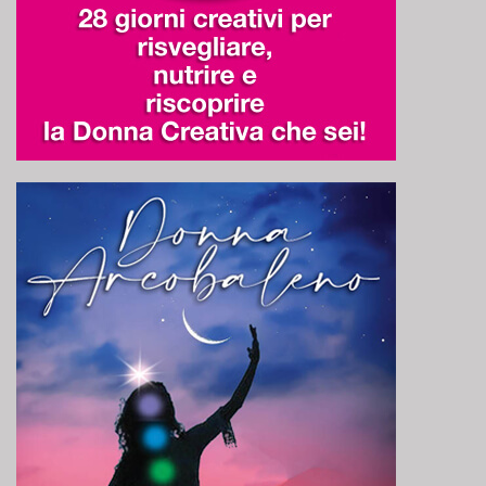
Genius Sports UK Limited
Informativa sulla privacy
Teroa S.A.
Informativa sulla privacy
Criteo SA
Informativa sulla privacy
SCOPE3 SAS
Informativa sulla privacy
Epsilon (Lotame)
Informativa sulla privacy
LiveRamp
Informativa sulla privacy
Fifty Technology Limited