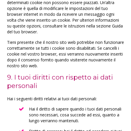
ADventori SAS
determinati cookie non possono essere piazzati. Un’altra
opzione è quella di modificare le impostazioni del tuo
Informativa sulla privacy
browser internet in modo da ricevere un messaggio ogni
volta che viene inserito un cookie. Per ulteriori informazioni
ETARGET SE
su queste opzioni, consultare le istruzioni nella sezione Guida
Informativa sulla privacy
del tuo browser.
BidTheatre AB
Tieni presente che il nostro sito web potrebbe non funzionare
Informativa sulla privacy
correttamente se tutti i cookie sono disabilitati. Se cancelli i
cookie nel vostro browser, essi verranno nuovamente inseriti
Ogury Ltd
dopo il consenso fornito quando visiterete nuovamente il
nostro sito web.
Informativa sulla privacy
9. I tuoi diritti con rispetto ai dati
ShareThis, Inc
personali
Informativa sulla privacy
NEORY GmbH
Hai i seguenti diritti relativi ai tuoi dati personali:
Informativa sulla privacy
Hai il diritto di sapere quando i tuoi dati personali
sono necessari, cosa succede ad essi, quanto a
Nexxen Group LLC
lungo verranno mantenuti.
Informativa sulla privacy