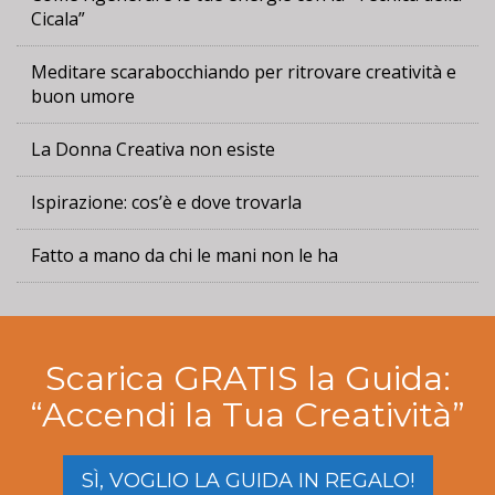
Informativa sulla privacy
Cicala”
DoubleVerify Inc.
Meditare scarabocchiando per ritrovare creatività e
Informativa sulla privacy
buon umore
IPONWEB GmbH
La Donna Creativa non esiste
Informativa sulla privacy
NextRoll, Inc.
Ispirazione: cos’è e dove trovarla
Informativa sulla privacy
Fatto a mano da chi le mani non le ha
ID5 Technology SAS
Informativa sulla privacy
Teads France SAS
Informativa sulla privacy
Scarica GRATIS la Guida:
“Accendi la Tua Creatività”
digitalAudience B.V.
Informativa sulla privacy
SÌ, VOGLIO LA GUIDA IN REGALO!
SMARTSTREAM.TV GmbH