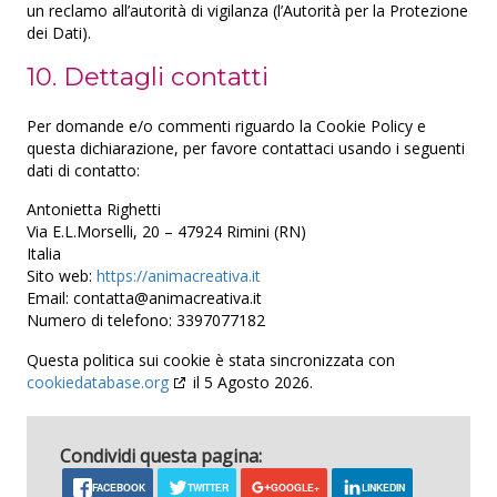
un reclamo all’autorità di vigilanza (l’Autorità per la Protezione
RATEGAIN ADARA INC
dei Dati).
Informativa sulla privacy
10. Dettagli contatti
Rakuten Marketing LLC
Informativa sulla privacy
Per domande e/o commenti riguardo la Cookie Policy e
questa dichiarazione, per favore contattaci usando i seguenti
GumGum, Inc.
dati di contatto:
Informativa sulla privacy
Antonietta Righetti
Via E.L.Morselli, 20 – 47924 Rimini (RN)
Justpremium BV
Italia
Informativa sulla privacy
Sito web:
https://animacreativa.it
Email:
contatta@
animacreativa.it
Lumen Research Limited
Numero di telefono: 3397077182
Informativa sulla privacy
Questa politica sui cookie è stata sincronizzata con
cookiedatabase.org
il 5 Agosto 2026.
LifeStreet Corporation
Informativa sulla privacy
Condividi questa pagina:
OpenX
Informativa sulla privacy
FACEBOOK
TWITTER
GOOGLE+
LINKEDIN