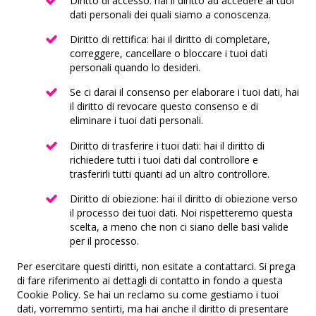
Diritto di accesso: hai il diritto ad accedere ai tuoi
Taboola Europe Limited
dati personali dei quali siamo a conoscenza.
Informativa sulla privacy
Diritto di rettifica: hai il diritto di completare,
correggere, cancellare o bloccare i tuoi dati
Adex (Virtual Minds GmbH)
personali quando lo desideri.
Informativa sulla privacy
Se ci darai il consenso per elaborare i tuoi dati, hai
Skimbit Ltd
il diritto di revocare questo consenso e di
Informativa sulla privacy
eliminare i tuoi dati personali.
Diritto di trasferire i tuoi dati: hai il diritto di
ADMAN - Phaistos Networks, S.A.
richiedere tutti i tuoi dati dal controllore e
Informativa sulla privacy
trasferirli tutti quanti ad un altro controllore.
Adform A/S
Diritto di obiezione: hai il diritto di obiezione verso
Informativa sulla privacy
il processo dei tuoi dati. Noi rispetteremo questa
scelta, a meno che non ci siano delle basi valide
Sirdata
per il processo.
Informativa sulla privacy
Per esercitare questi diritti, non esitate a contattarci. Si prega
di fare riferimento ai dettagli di contatto in fondo a questa
Confiant Inc.
Cookie Policy. Se hai un reclamo su come gestiamo i tuoi
Informativa sulla privacy
dati, vorremmo sentirti, ma hai anche il diritto di presentare